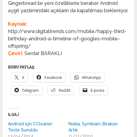
Gingerbread ile yeni özelliklerle beraber Android
aygıt yazılımındaki açıkların da kapatılması bekleniyor.
Kaynak:
http://www.digitaltrends.com/mobile/happy-third-
birthday-android-a-timeline-of-googles-mobile-
offspring/
Çeviri:
Serdar BARAKLI
BUNU PAYLAŞ:
X
Facebook
WhatsApp
Telegram
Reddit
E-posta
İLGILI
Android için CCleaner
Nokia, Symbian’ı Bıraksın
Teste Sunuldu
Artık.
13/04/2014
11/11/2010