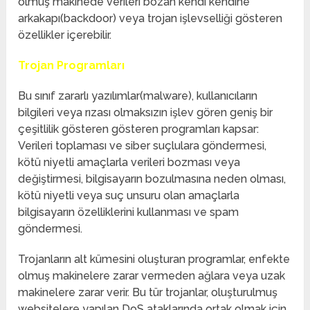
olmuş makinede verileri bozan kendi kendine
arkakapı(backdoor) veya trojan işlevselliği gösteren
özellikler içerebilir.
Trojan Programları
Bu sınıf zararlı yazılımlar(malware), kullanıcıların
bilgileri veya rızası olmaksızın işlev gören geniş bir
çeşitlilik gösteren gösteren programları kapsar:
Verileri toplaması ve siber suçlulara göndermesi,
kötü niyetli amaçlarla verileri bozması veya
değiştirmesi, bilgisayarın bozulmasına neden olması,
kötü niyetli veya suç unsuru olan amaçlarla
bilgisayarın özelliklerini kullanması ve spam
göndermesi.
Trojanların alt kümesini oluşturan programlar, enfekte
olmuş makinelere zarar vermeden ağlara veya uzak
makinelere zarar verir. Bu tür trojanlar, oluşturulmuş
websitelere yapılan DoS ataklarında ortak olmak için,