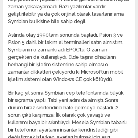
zaman yakalayamadı. Bazı yazılımlar vardır;
geliştirilebilir ya da çok orijinal olarak tasarlanır ama
Symbian bu ikisine bile sahip değil.
Aslında olay 1990’ların sonunda başladı. Psion 3 ve
Psion 5 dahil bir takım el terminalleri satın almıştım.
Symbian’ın o zamanki adı EPOC’tu. O zaman
gerçekten de kullanışlıydı. Elde taşınır cihazların
herhangi bir işletim sistemine sahip olması o
zamanlar dikkatleri çekiyordu ki Microsoft’un mobil
işletim sistemi olan Windows CE çok kötüydü.
Bir kaç yıl sonra Symbian cep telefonlarında büyük
bir sıçrama yaptı. Tabi yeni adını da almıştı. Sonra
durum biraz sinirlendirici hale gelmeye başladı. 2
sorun çıktı karşımıza: İlk olarak çok yavaştı ve
kullanımı baya bir sıkıntılıydı. Mesela Symbian tabanlı
bir telefonun ayarlarını insanlar kendi istediği gibi
değiştirmek isterken, ayarları bulmak için aşırı