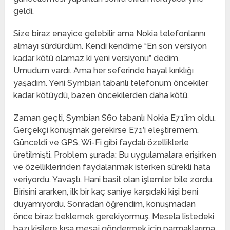
geldi.
Size biraz enayice gelebilir ama Nokia telefonlarını
almayı sürdürdüm. Kendi kendime “En son versiyon
kadar kötü olamaz ki yeni versiyonu” dedim.
Umudum vardı. Ama her seferinde hayal kırıklığı
yaşadım. Yeni Symbian tabanlı telefonum öncekiler
kadar kötüydü, bazen öncekilerden daha kötü.
Zaman geçti, Symbian S60 tabanlı Nokia E71’im oldu.
Gerçekçi konuşmak gerekirse E71’i eleştiremem.
Günceldi ve GPS, Wi-Fi gibi faydalı özelliklerle
üretilmişti. Problem şurada: Bu uygulamalara erişirken
ve özelliklerinden faydalanmak isterken sürekli hata
veriyordu. Yavaştı. Hani basit olan işlemler bile zordu.
Birisini ararken, ilk bir kaç saniye karşıdaki kişi beni
duyamıyordu. Sonradan öğrendim, konuşmadan
önce biraz beklemek gerekiyormuş. Mesela listedeki
bazı kişilere kısa mesaj göndermek için parmaklarıma