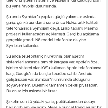
telefonu işletim sistemi ve Nokia’nın da kuruluşundan
bu yana favorisi durumunda.
Şu anda Symbian’a yapılan güçlü yatırımlar aslında
garip, çünkü bundan 1 sene önce Nokia, artık kaliteli
telefonlarında Symbian’ı değil, Linux tabanlı Maemo
projesini kullanacağını açıklamıştı. Gerçi bu açıklama
gerçekleşmedi. N8 model telefonlar da yine
Symbian kullanıldı.
Şu anda telefonlar için üretilmiş olan işletim
sistemleri arasında tam bir kargaşa var. Apple’ın özel
işletim sistemi olan iOS’u kullanan Apple telefonlarına
karşı, Google’ın da bu işte tecrübe sahibi Android
geliştiricileri var. Symbian’ın umrumda olduğunu
söyleyemem. Dilerim ki tamamen çekilir piyasadan.
Bu onlar için aslında bir fırsat.
Şirketin son 10 yıldaki yanlış politikalarından dolayı,
hep problem yaşadım. Mesela güncel trendleri hiç bir