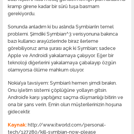
kramp girene kadar bir sürü tuşa basmam
gerekiyordu.
Sonunda anladım ki bu aslında Symbian’ın temel
problemi. Şimdiki Symbian^3 verisyonuna bakınca
bazı kullanıcı arayüzlerinde biraz ilerleme
görebiliyoruz ama şurası açık ki Symbian; sadece
Apple ve Androidi yakalamaya çalışıyor. Eğer bir
teknoloji diğerlerini yakalamaya çabalayıp özgün
olamıyorsa ölüme mahkum oluyor.
Nokia’ya tavsiyem: Symbian’ı hemen şimdi bırakın.
Onu işletim sistemi çöplüğüne yollayın gitsin.
Android’e karşı yaptığınız saçma düşmanlığı bitirin ve
ona bir şans verin. Emin olun müşterilerinizin hoşuna
gidecektir.
Kaynak:
http://www.itworld.com/personal-
tech/127280/kill-symbian-now-please