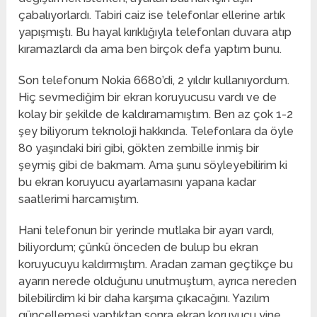
çabalıyorlardı. Tabiri caiz ise telefonlar ellerine artık
yapışmıştı. Bu hayal kırıklığıyla telefonları duvara atıp
kıramazlardı da ama ben birçok defa yaptım bunu.
Son telefonum Nokia 6680’di, 2 yıldır kullanıyordum.
Hiç sevmediğim bir ekran koruyucusu vardı ve de
kolay bir şekilde de kaldıramamıştım. Ben az çok 1-2
şey biliyorum teknoloji hakkında. Telefonlara da öyle
80 yaşındaki biri gibi, gökten zembille inmiş bir
şeymiş gibi de bakmam. Ama şunu söyleyebilirim ki
bu ekran koruyucu ayarlamasını yapana kadar
saatlerimi harcamıştım.
Hani telefonun bir yerinde mutlaka bir ayarı vardı,
biliyordum; çünkü önceden de bulup bu ekran
koruyucuyu kaldırmıştım. Aradan zaman geçtikçe bu
ayarın nerede olduğunu unutmuştum, ayrıca nereden
bilebilirdim ki bir daha karşıma çıkacağını. Yazılım
güncellemesi yaptıktan sonra ekran koruyucu yine