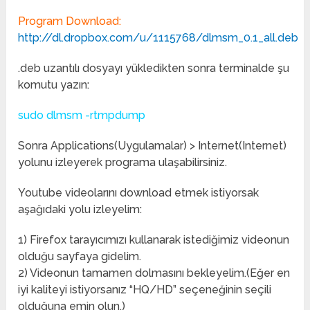
Program Download:
http://dl.dropbox.com/u/1115768/dlmsm_0.1_all.deb
.deb uzantılı dosyayı yükledikten sonra terminalde şu
komutu yazın:
sudo dlmsm -rtmpdump
Sonra Applications(Uygulamalar) > Internet(Internet)
yolunu izleyerek programa ulaşabilirsiniz.
Youtube videolarını download etmek istiyorsak
aşağıdaki yolu izleyelim:
1) Firefox tarayıcımızı kullanarak istediğimiz videonun
olduğu sayfaya gidelim.
2) Videonun tamamen dolmasını bekleyelim.(Eğer en
iyi kaliteyi istiyorsanız “HQ/HD” seçeneğinin seçili
olduğuna emin olun.)