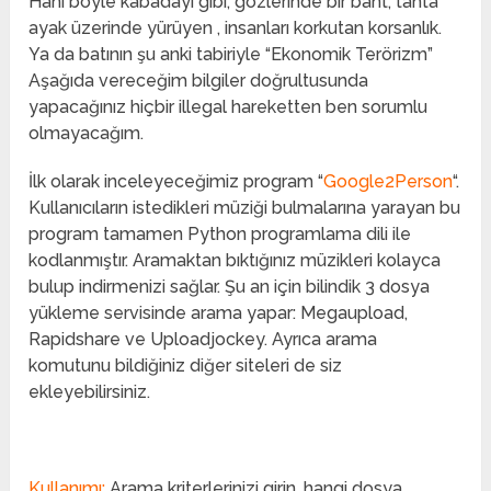
Hani böyle kabadayı gibi, gözlerinde bir bant, tahta
ayak üzerinde yürüyen , insanları korkutan korsanlık.
Ya da batının şu anki tabiriyle “Ekonomik Terörizm”
Aşağıda vereceğim bilgiler doğrultusunda
yapacağınız hiçbir illegal hareketten ben sorumlu
olmayacağım.
İlk olarak inceleyeceğimiz program “
Google2Person
“.
Kullanıcıların istedikleri müziği bulmalarına yarayan bu
program tamamen Python programlama dili ile
kodlanmıştır. Aramaktan bıktığınız müzikleri kolayca
bulup indirmenizi sağlar. Şu an için bilindik 3 dosya
yükleme servisinde arama yapar: Megaupload,
Rapidshare ve Uploadjockey. Ayrıca arama
komutunu bildiğiniz diğer siteleri de siz
ekleyebilirsiniz.
Kullanımı:
Arama kriterlerinizi girin, hangi dosya